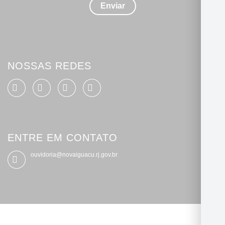
detalhes
Enviar
*
NOSSAS REDES
ENTRE EM CONTATO
ouvidoria@novaiguacu.rj.gov.br