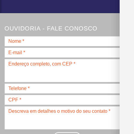
OUVIDORIA - FALE CONOSCO
Nome
*
E-
mail
Endereço
*
completo,
com
CEP
Telefone
*
*
CPF
*
Descreva
seu
problema
com