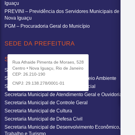
Iguaçu
PREVINI – Previdência dos Servidores Municipais de
Nova Iguaçu
PGM – Procuradoria Geral do Município
SEDE DA PREFEITURA
SECRETARIAS
Rua Athaide Pimenta de Moraes, 528
Centro • Nova Iguaçu, Rio de Janeiro
Secretaria Municipal de Administração
CEP: 26.210-190
Secretaria Municipal de Agricultura e Meio Ambiente
CNPJ: 29.138.278/0001-01
Secretaria Municipal de Assistência Social
Secretaria Municipal de Atendimento Geral e Ouvidoria
Secretaria Municipal de Controle Geral
Secretaria Municipal de Cultura
Secretaria Municipal de Defesa Civil
Secretaria Municipal de Desenvolvimento Econômico,
Trabalho e Turismo