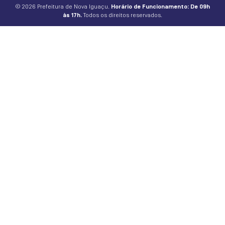
© 2026 Prefeitura de Nova Iguaçu.
Horário de Funcionamento: De 09h
às 17h.
Todos os direitos reservados.