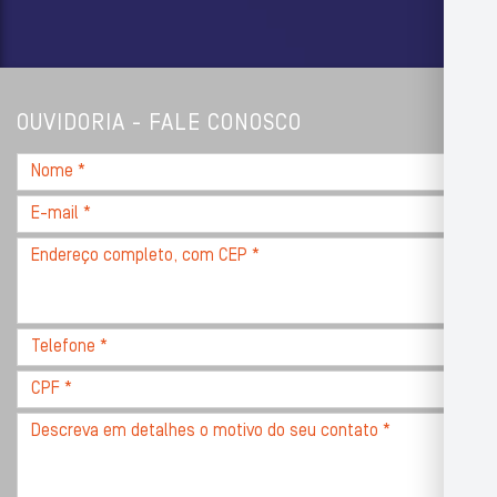
OUVIDORIA - FALE CONOSCO
Nome
*
E-
mail
Endereço
*
completo,
com
CEP
Telefone
*
*
CPF
*
Descreva
seu
problema
com