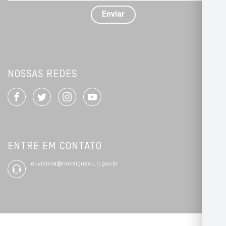
detalhes
Enviar
*
NOSSAS REDES
ENTRE EM CONTATO
ouvidoria@novaiguacu.rj.gov.br