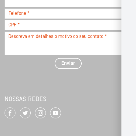
com
CEP
Telefone
*
*
CPF
*
Descreva
seu
problema
com
detalhes
Enviar
*
NOSSAS REDES