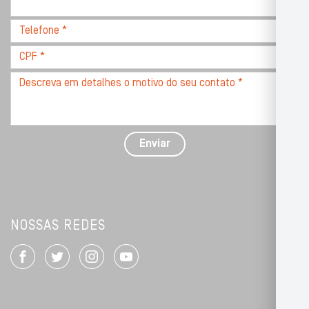
com
CEP
Telefone
*
*
CPF
*
Descreva
seu
problema
com
detalhes
Enviar
*
NOSSAS REDES