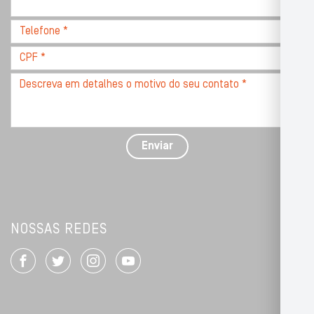
com
CEP
Telefone
*
*
CPF
*
Descreva
seu
problema
com
detalhes
Enviar
*
NOSSAS REDES