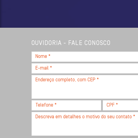
OUVIDORIA - FALE CONOSCO
Nome
*
E-
mail
Endereço
*
completo,
com
CEP
Telefone
CPF
*
*
*
Descreva
seu
problema
com