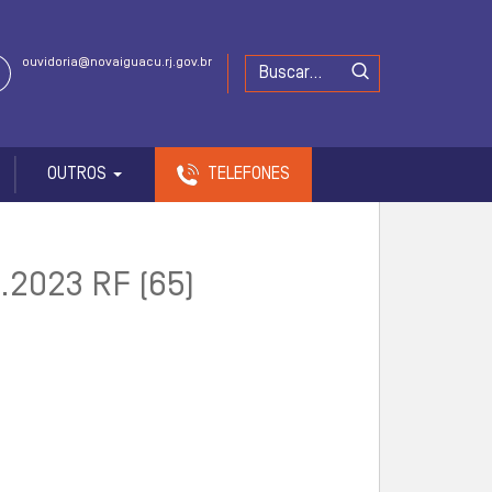
ouvidoria@novaiguacu.rj.gov.br
OUTROS
TELEFONES
.2023 RF (65)