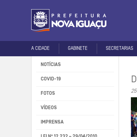
A CIDADE
GABINETE
SECRETARIAS
NOTÍCIAS
D
COVID-19
25
FOTOS
VÍDEOS
IMPRENSA
LEI Nº 12.232 – 29/04/2010