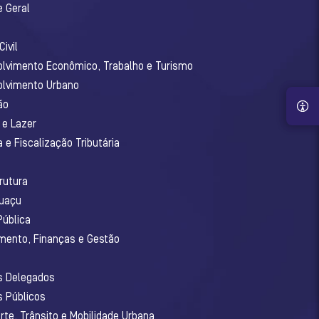
e Geral
ivil
olvimento Econômico, Trabalho e Turismo
olvimento Urbano
ão
 e Lazer
 e Fiscalização Tributária
o
rutura
guaçu
Pública
amento, Finanças e Gestão
os Delegados
s Públicos
rte, Trânsito e Mobilidade Urbana