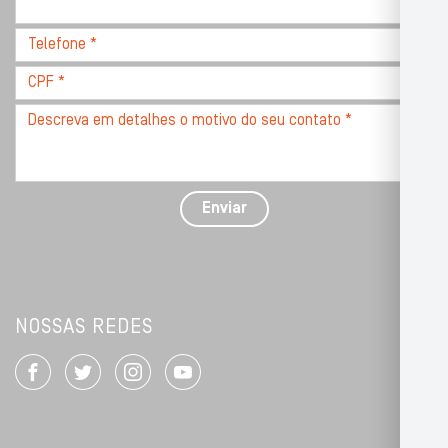
com
CEP
Telefone
*
*
CPF
*
Descreva
seu
problema
com
detalhes
Enviar
*
NOSSAS REDES