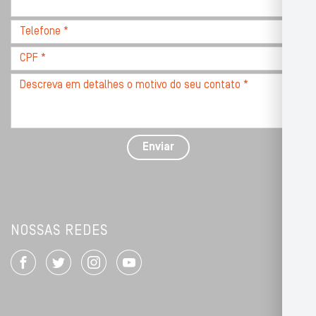
com
CEP
Telefone
*
*
CPF
*
Descreva
seu
problema
com
detalhes
Enviar
*
NOSSAS REDES