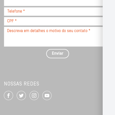
com
CEP
Telefone
*
*
CPF
*
Descreva
seu
problema
com
detalhes
Enviar
*
NOSSAS REDES