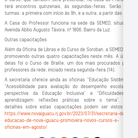
terá encontros quinzenais, às segundas-feiras. Serão duas
turmas: a primeira com início às 9h, e a outra, a partir das 13h.
A Casa do Professor funciona na sede da SEMED, situada à
Avenida Abílio Augusto Távora, nº 1806, Bairro da Luz.
Outras capacitações
Além da Oficina de Libras e do Curso de Soroban, a SEMED está
promovendo outras quatro capacitações neste mês. A última
delas foi o Curso de Braille, um dos mais procurados pelos
professores da rede, iniciado nesta segunda-feira (14).
A secretaria oferece ainda as oficinas “Educação Sistêmica”,
“Acessibilidade para avaliação do desempenho escolar na
perspectiva da Educação Inclusiva” e “Dificuldades de
aprendizagem: reflexões práticas sobre o tema”. Mais
detalhes sobre estas capacitações podem ser vistos em:
https://www.novaiguacu.rj.gov.br/2023/07/31/secretaria-de-
educacao-de-nova-iguacu-promovera-novos-cursos-e-
oficinas-em-agosto/
.