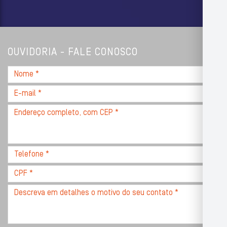
OUVIDORIA - FALE CONOSCO
Nome
*
E-
mail
Endereço
*
completo,
com
CEP
Telefone
*
*
CPF
*
Descreva
seu
problema
com