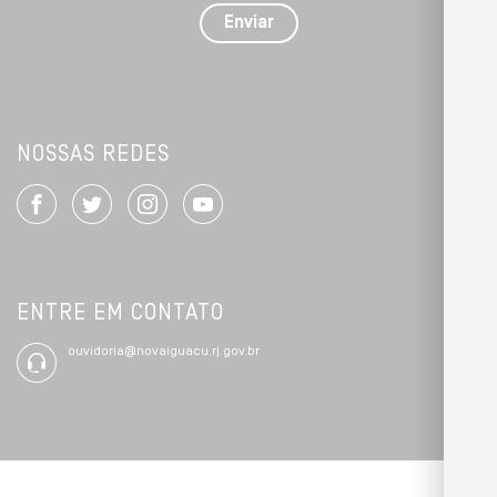
detalhes
Enviar
*
NOSSAS REDES
ENTRE EM CONTATO
ouvidoria@novaiguacu.rj.gov.br