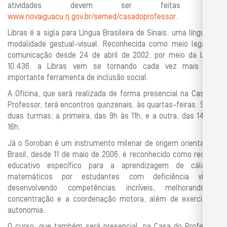
atividades devem ser feitas em
www.novaiguacu.rj.gov.br/semed/casadoprofessor
.
Libras é a sigla para Língua Brasileira de Sinais, uma língua de
modalidade gestual-visual. Reconhecida como meio legal de
comunicação desde 24 de abril de 2002, por meio da Lei nº
10.436, a Libras vem se tornando cada vez mais uma
importante ferramenta de inclusão social.
A Oficina, que será realizada de forma presencial na Casa do
Professor, terá encontros quinzenais, às quartas-feiras. Serão
duas turmas: a primeira, das 9h às 11h, e a outra, das 14h às
16h.
Já o Soroban é um instrumento milenar de origem oriental. No
Brasil, desde 11 de maio de 2006, é reconhecido como recurso
educativo específico para a aprendizagem de cálculos
matemáticos por estudantes com deficiência visual,
desenvolvendo competências incríveis, melhorando a
concentração e a coordenação motora, além de exercitar a
autonomia.
O curso, que também será presencial, na Casa do Professor,