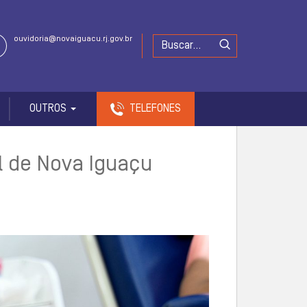
ouvidoria@novaiguacu.rj.gov.br
OUTROS
TELEFONES
l de Nova Iguaçu