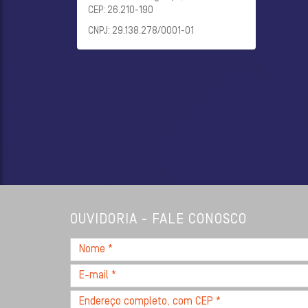
CEP: 26.210-190
CNPJ: 29.138.278/0001-01
OUVIDORIA - FALE CONOSCO
Nome
*
E-
mail
Endereço
*