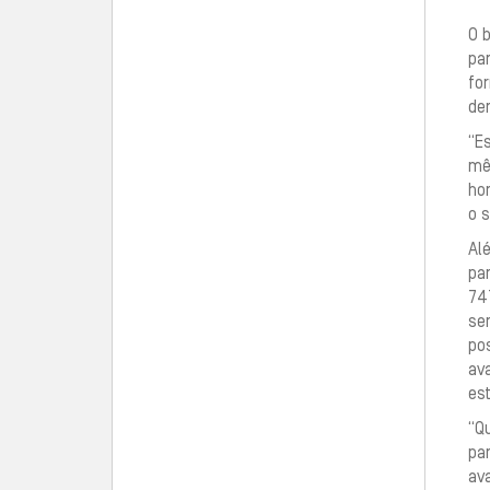
O b
par
fo
de
“E
mê
hor
o s
Al
pa
74
se
pos
ava
es
“Q
par
ava