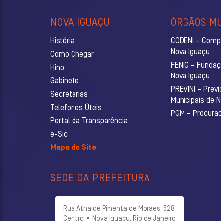
NOVA IGUAÇU
ÓRGÃOS MU
História
CODENI – Comp
Nova Iguaçu
Como Chegar
FENIG – Fundaç
Hino
Nova Iguaçu
Gabinete
PREVINI – Previ
Secretarias
Municipais de 
Telefones Úteis
PGM – Procurado
Portal da Transparência
e-Sic
Mapa do Site
SEDE DA PREFEITURA
Rua Athaide Pimenta de Moraes, 528
Centro • Nova Iguaçu, Rio de Janeiro