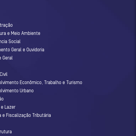
stração
tura e Meio Ambiente
ncia Social
ento Geral e Ouvidoria
e Geral
ivil
olvimento Econômico, Trabalho e Turismo
olvimento Urbano
ão
 e Lazer
 e Fiscalização Tributária
o
rutura