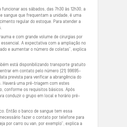
a funcionar aos sábados, das 7h30 às 12h30, a
s de sangue que frequentam a unidade, é uma
cimento regular do estoque. Para atender a
.
trauma e com grande volume de cirurgias por
 essencial. A expectativa com a ampliação no
bado e aumentar o número de coletas”, explica
ém está disponibilizando transporte gratuito
entrar em contato pelo número (21) 99695-
a prevista para verificar a abrangência do
os. Haverá uma pré-triagem com estes
ão, conforme os requisitos básicos. Após
ara conduzir o grupo em local e horário pré-
ico. Então o banco de sangue tem essa
É necessário fazer o contato por telefone para
a por carro ou van, por exemplo”, explica a