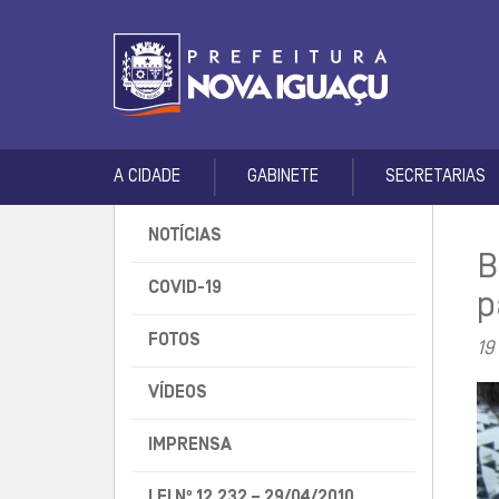
A CIDADE
GABINETE
SECRETARIAS
NOTÍCIAS
B
COVID-19
p
FOTOS
19
VÍDEOS
IMPRENSA
LEI Nº 12.232 – 29/04/2010