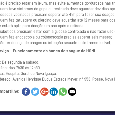
Não é preciso estar em jejum, mas evite alimentos gordurosos nas 
Quem teve sintomas de gripe ou resfriado deve aguardar dez dias a
Pessoas vacinadas precisam esperar até 48h para fazer sua doação
uem fez tatuagem ou piercing deve aguardar até 12 meses para doar;
e estará apto para doação um ano após a retirada;
iabéticos precisam estar com a glicose controlada e não fazer uso d
Quem fez endoscopia ou colonoscopia precisa esperar seis meses;
Não ter doença de chagas ou infecção sexualmente transmissível;
rviço – Funcionamento do banco de sangue do HGNI
a: De segunda a sábado.
ário: das 7h30 às 12h30.
al: Hospital Geral de Nova Iguaçu.
ereço: Avenida Henrique Duque Estrada Meyer, n° 953, Posse, Nova 
mpartilhe: