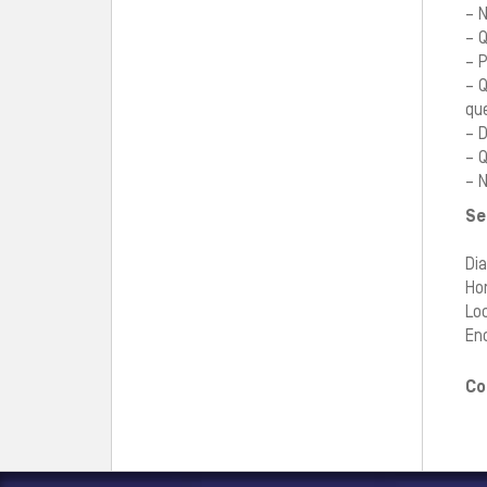
– 
– 
– 
– Q
qu
– D
– 
– 
Se
Di
Hor
Loc
End
Co