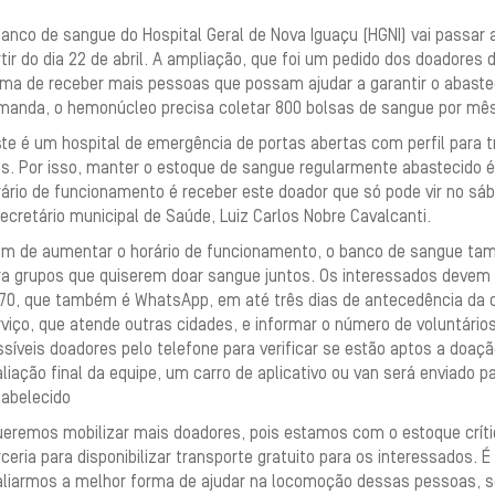
anco de sangue do Hospital Geral de Nova Iguaçu (HGNI) vai passar 
tir do dia 22 de abril. A ampliação, que foi um pedido dos doadore
rma de receber mais pessoas que possam ajudar a garantir o abaste
manda, o hemonúcleo precisa coletar 800 bolsas de sangue por mês
ste é um hospital de emergência de portas abertas com perfil para 
s. Por isso, manter o estoque de sangue regularmente abastecido é
ário de funcionamento é receber este doador que só pode vir no sá
ecretário municipal de Saúde, Luiz Carlos Nobre Cavalcanti.
ém de aumentar o horário de funcionamento, o banco de sangue tamb
ra grupos que quiserem doar sangue juntos. Os interessados devem 
70, que também é WhatsApp, em até três dias de antecedência da dat
rviço, que atende outras cidades, e informar o número de voluntári
síveis doadores pelo telefone para verificar se estão aptos a doaç
liação final da equipe, um carro de aplicativo ou van será enviado p
tabelecido
ueremos mobilizar mais doadores, pois estamos com o estoque crít
ceria para disponibilizar transporte gratuito para os interessados. 
liarmos a melhor forma de ajudar na locomoção dessas pessoas, sej