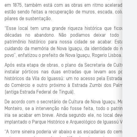
em 1875, também está com as obras em ritmo acelerado. Lá
estão sendo feitas a recuperação de muros, escada, coluna e
pilares de sustentação.
“Esse local tem uma grande riqueza histórica que ficou por
décadas no abandono. Não podíamos deixar todo esse
patrimônio histórico para nossa cidade se acabar. Estamos
cuidando da memória de Nova Iguaçu, da identidade do nosso
povo”, enfatizou o prefeito de Nova Iguaçu, Rogerio Lisboa.
Após esta etapa de obras, o plano da Secretaria de Cultura é
instalar pórticos nas duas entradas que levam aos pontos
históricos da Vila do Iguassú: um no acesso pela Estrada Real
do Comércio e outro próximo à Estrada Zumbi dos Palmares
(antiga Estrada Federal de Tinguá).
De acordo com o secretário de Cultura de Nova Iguaçu, Marcus
Monteiro, se a intervenção não fosse feita, todo o patrimônio
iria se acabar em breve. Ainda segundo ele, no local deve ser
implantado o Parque Histórico e Arqueológico de Iguassú Velho.
“A torre sineira poderia vir abaixo e as escadarias do cemitério