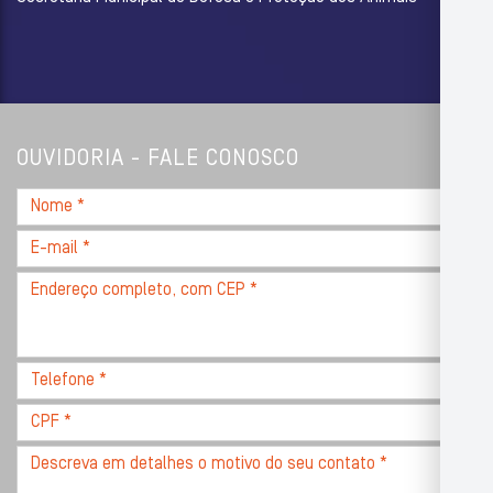
OUVIDORIA - FALE CONOSCO
Nome
*
E-
mail
Endereço
*
completo,
com
CEP
Telefone
*
*
CPF
*
Descreva
seu