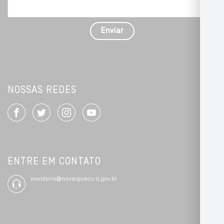
problema
com
detalhes
Enviar
*
NOSSAS REDES
ENTRE EM CONTATO
ouvidoria@novaiguacu.rj.gov.br