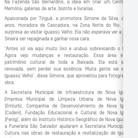
Na Fazenda São Bernardino, a ideia em criar um Centro de
Memória, galerias de arte, bistrôs e livrarias.
Apaixonada por Tinguá, a promotora Simone da Silva, de 37
anos, moradora de Cascadura, na Zona Norte do Rio, ficou
surpresa ao visitar Iguassú Velho. Ela não esperava ver a Torre
Sineira ser repaginada e ganhar nova cara.
“Antes só via aqui muito lixo e urubus sobrevoando o local.
Agora vejo mudanças e restauração. Essa área é um
patrimônio cultural de toda a Baixada. Ela está sendo
renovada, sem perder sua essência. Muita gente vai visitar
Iguassú Velho”, disse Simone, que aproveitou para fotografar a
obra.
A Secretaria Municipal de Infraestrutura de Nova Iguaçu,
Empresa Municipal de Limpeza Urbana de Nova Iguaçu
(Emlurb), Companhia de Desenvolvimento de Nova Iguaçu
(Codeni), Fundação Educacional e Cultural de Nova Iguaçu
(Fenig), além do Instituto Histórico Geográfico de Nova Iguaçu e
a Funerária São Salvador ajudaram a Secretaria Municipal de
Cultura nas obras de restauração e revitalização de Iguassú