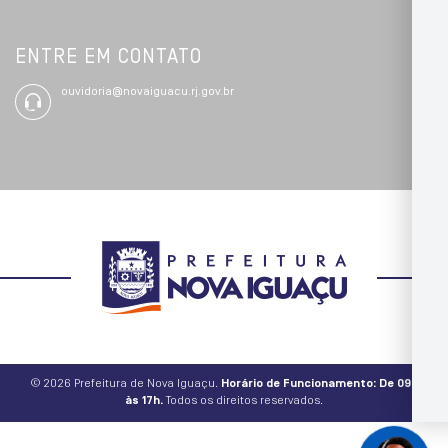
ENTRE EM CONTATO
ouvidoria@novaiguacu.rj.gov.br
© 2026 Prefeitura de Nova Iguaçu.
Horário de Funcionamento: De 09h
às 17h.
Todos os direitos reservados.