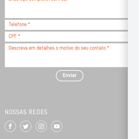
completo,
com
CEP
Telefone
*
*
CPF
*
Descreva
seu
problema
com
detalhes
Enviar
*
NOSSAS REDES