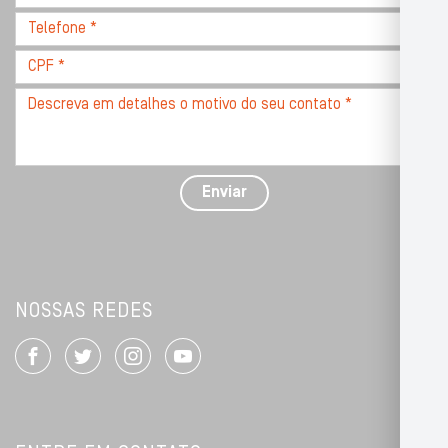
CEP
Telefone
*
*
CPF
*
Descreva
seu
problema
com
detalhes
Enviar
*
NOSSAS REDES