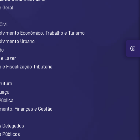
e Geral
ivil
olvimento Econômico, Trabalho e Turismo
olvimento Urbano
ão
 e Lazer
 e Fiscalização Tributária
o
rutura
guaçu
Pública
amento, Finanças e Gestão
os Delegados
s Públicos