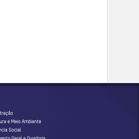
stração
tura e Meio Ambiente
ncia Social
ento Geral e Ouvidoria