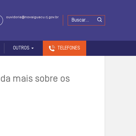
ouvidoria@novaiguacu.rj.gov.br
OUTROS
TELEFONES
nda mais sobre os