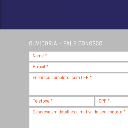
OUVIDORIA - FALE CONOSCO
Nome
*
E-
mail
Endereço
*
completo,
com
CEP
Telefone
CPF
*
*
*
Descreva
seu
problema