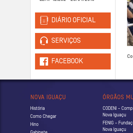
DIÁRIO OFICIAL
SERVIÇOS
Co
FACEBOOK
NOVA IGUAÇU
ÓRGÃOS MU
História
CODENI – Comp
Nova Iguaçu
Como Chegar
FENIG – Fundaç
Hino
Nova Iguaçu
Gabinete