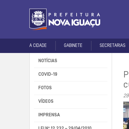
A CIDADE
GABINETE
SECRETARIAS
NOTÍCIAS
P
COVID-19
c
FOTOS
29
VÍDEOS
IMPRENSA
LEI Nº 12.232 – 29/04/2010