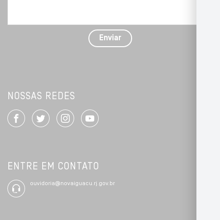
seu
problema
com
detalhes
Enviar
*
NOSSAS REDES
ENTRE EM CONTATO
ouvidoria@novaiguacu.rj.gov.br