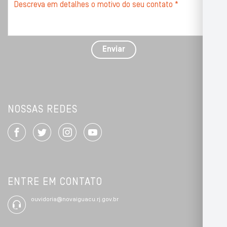
Descreva
seu
problema
com
detalhes
Enviar
*
NOSSAS REDES
ENTRE EM CONTATO
ouvidoria@novaiguacu.rj.gov.br