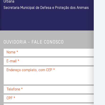
Urbana
Secretaria Municipal de Defesa e Proteção dos Animais
OUVIDORIA - FALE CONOSCO
Nome
*
E-
mail
Endereço
*
completo,
com
CEP
Telefone
*
*
CPF
*