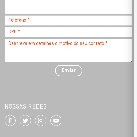
completo,
com
CEP
Telefone
*
*
CPF
*
Descreva
seu
problema
com
detalhes
Enviar
*
NOSSAS REDES