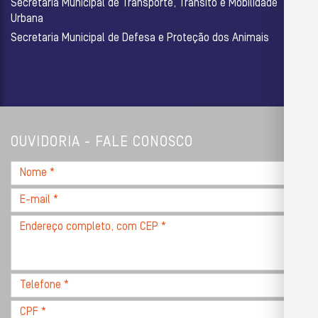
Secretaria Municipal de Transporte, Trânsito e Mobilidade
Urbana
Secretaria Municipal de Defesa e Proteção dos Animais
OUVIDORIA - FALE CONOSCO
Nome
*
E-
mail
Endereço
*
completo,
com
CEP
Telefone
*
*
CPF