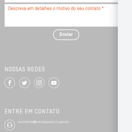
*
Descreva
seu
problema
com
detalhes
Enviar
*
NOSSAS REDES
ENTRE EM CONTATO
ouvidoria@novaiguacu.rj.gov.br