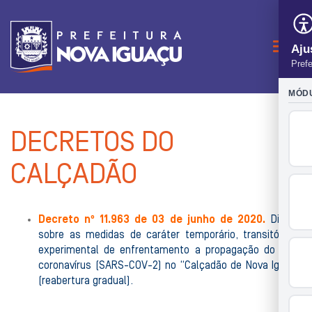
Naveg
DECRETOS DO
CALÇADÃO
Decreto nº 11.963 de 03 de junho de 2020.
Dispõe
sobre as medidas de caráter temporário, transitório e
experimental de enfrentamento a propagação do novo
coronavírus (SARS-COV-2) no “Calçadão de Nova Iguaçu
(reabertura gradual).